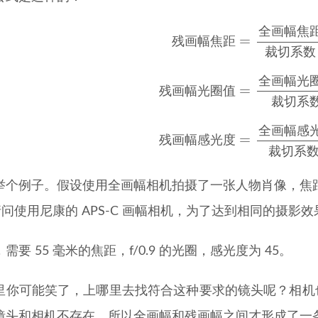
残
画
幅
焦
距
=
全
画
幅
焦
距
裁
全
画
幅
焦
残
画
幅
焦
距
裁
切
系
数
残
画
幅
光
圈
值
=
全
画
幅
光
圈
值
全
画
幅
光
残
画
幅
光
圈
值
裁
切
系
残
画
幅
感
光
度
=
全
画
幅
感
光
度
全
画
幅
感
残
画
幅
感
光
度
裁
切
系
个例子。假设使用全画幅相机拍摄了一张人物肖像，焦距为 8
。请问使用尼康的 APS-C 画幅相机，为了达到相同的摄
需要 55 毫米的焦距，f/0.9 的光圈，感光度为 45。
里你可能笑了，上哪里去找符合这种要求的镜头呢？相机也
镜头和相机不存在，所以全画幅和残画幅之间才形成了一