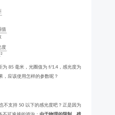
切
系
数
距
裁
切
系
数
圈
值
数
裁
切
系
数
2
光
度
数
5 毫米，光圈值为 f/1.4，感光度为
影效果，应该使用怎样的参数呢？
不支持 50 以下的感光度吧？正是因为
条不可逾越的鸿沟：
由于物理的限制，残