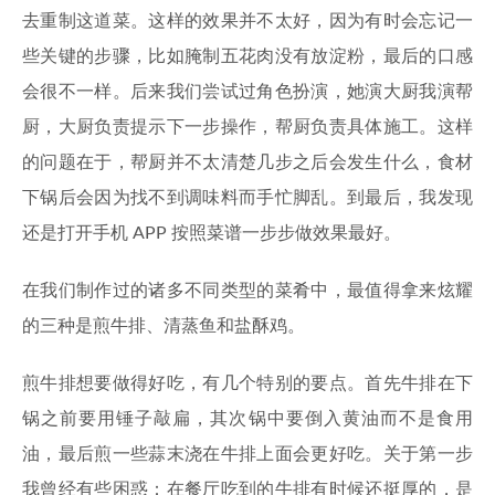
去重制这道菜。这样的效果并不太好，因为有时会忘记一
些关键的步骤，比如腌制五花肉没有放淀粉，最后的口感
会很不一样。后来我们尝试过角色扮演，她演大厨我演帮
厨，大厨负责提示下一步操作，帮厨负责具体施工。这样
的问题在于，帮厨并不太清楚几步之后会发生什么，食材
下锅后会因为找不到调味料而手忙脚乱。到最后，我发现
还是打开手机 APP 按照菜谱一步步做效果最好。
在我们制作过的诸多不同类型的菜肴中，最值得拿来炫耀
的三种是煎牛排、清蒸鱼和盐酥鸡。
煎牛排想要做得好吃，有几个特别的要点。首先牛排在下
锅之前要用锤子敲扁，其次锅中要倒入黄油而不是食用
油，最后煎一些蒜末浇在牛排上面会更好吃。关于第一步
我曾经有些困惑：在餐厅吃到的牛排有时候还挺厚的，是