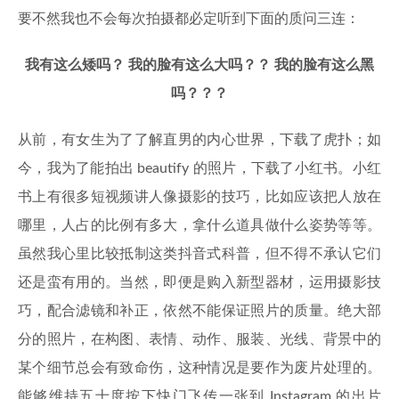
要不然我也不会每次拍摄都必定听到下面的质问三连：
我有这么矮吗？
我的脸有这么大吗？？
我的脸有这么黑
吗？？？
从前，有女生为了了解直男的内心世界，下载了虎扑；如
今，我为了能拍出 beautify 的照片，下载了小红书。小红
书上有很多短视频讲人像摄影的技巧，比如应该把人放在
哪里，人占的比例有多大，拿什么道具做什么姿势等等。
虽然我心里比较抵制这类抖音式科普，但不得不承认它们
还是蛮有用的。当然，即便是购入新型器材，运用摄影技
巧，配合滤镜和补正，依然不能保证照片的质量。绝大部
分的照片，在构图、表情、动作、服装、光线、背景中的
某个细节总会有致命伤，这种情况是要作为废片处理的。
能够维持五十度按下快门飞传一张到 Instagram 的出片